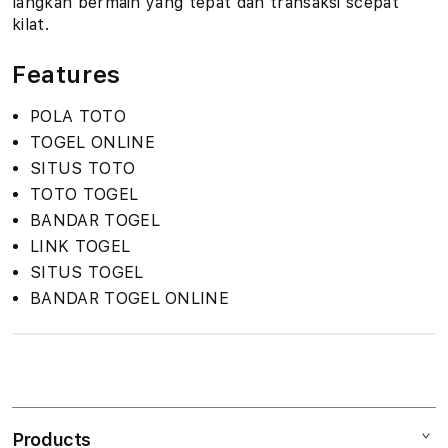
langkah bermain yang tepat dan transaksi scepat
kilat.
Features
POLA TOTO
TOGEL ONLINE
SITUS TOTO
TOTO TOGEL
BANDAR TOGEL
LINK TOGEL
SITUS TOGEL
BANDAR TOGEL ONLINE
S
i
n
Products