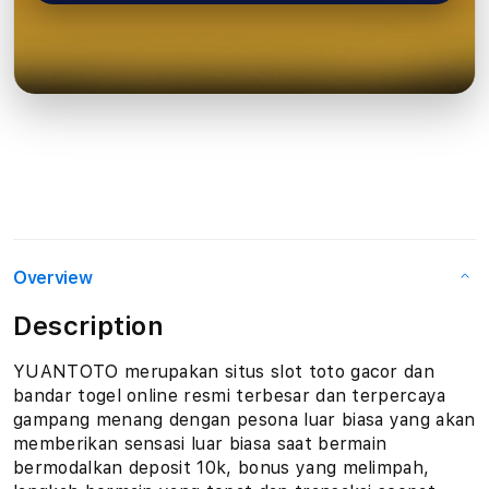
Overview
Description
YUANTOTO merupakan situs slot toto gacor dan
bandar togel online resmi terbesar dan terpercaya
gampang menang dengan pesona luar biasa yang akan
memberikan sensasi luar biasa saat bermain
bermodalkan deposit 10k, bonus yang melimpah,