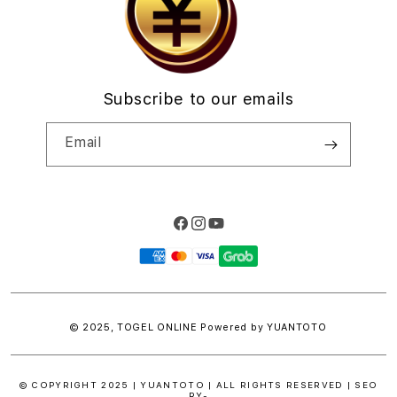
Subscribe to our emails
Email
Facebook
Instagram
YouTube
Payment
methods
© 2025,
TOGEL ONLINE
Powered by YUANTOTO
© COPYRIGHT 2025 | YUANTOTO | ALL RIGHTS RESERVED | SEO
RY-